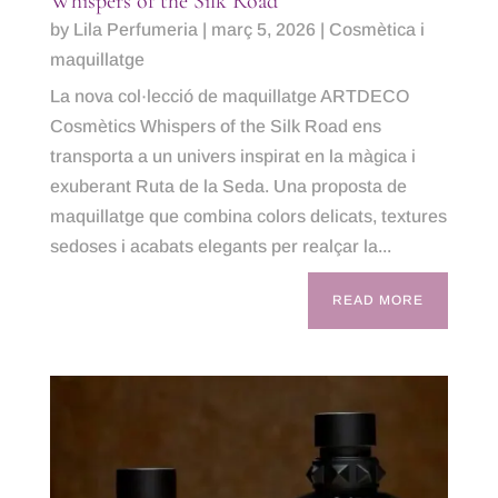
Whispers of the Silk Road
by
Lila Perfumeria
|
març 5, 2026
|
Cosmètica i
maquillatge
La nova col·lecció de maquillatge ARTDECO
Cosmètics Whispers of the Silk Road ens
transporta a un univers inspirat en la màgica i
exuberant Ruta de la Seda. Una proposta de
maquillatge que combina colors delicats, textures
sedoses i acabats elegants per realçar la...
READ MORE