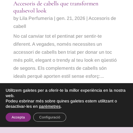
Accesoris de cabells que transformen
qualsevol look
by
Lila Perfumeria
|
gen. 21, 2026
|
Accesoris de
cabell
No cal canviar tot el pentinat per sentir-te
diferent. A vegades, només necessites un
accessori de cabells ben triat per donar un toc
més polit, elegant o trendy al teu look en qüestió
de segons. Els complements de cabells són
ideals perquè aporten estil sense esforç:...
Utilitzem galetes per a oferir-te la millor experiència en la nostra
READ MORE
web.
Podeu esbrinar més sobre quines galetes estem utilitzant o
desactivar-les en
parèmetres
.
« Older Entries
Next Entries »
Accepta
Configuració
Lila Perfumeria