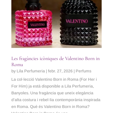
Les fragàncies icòniques de Valentino Born in
Roma
by
Lila Perfumeria
|
febr. 27, 2026
|
Perfums
La col·lecció Valentino Born in Roma (For Her i
For Him) ja està disponible a Lila Perfumeria,
Banyoles. Una fragància que uneix elegància
d’alta costura i rebel·lia contemporània inspirada
en Roma. Què és Valentino Born in Roma?