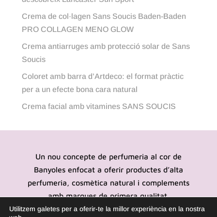
Crema de col·lagen Sans Soucis Baden-Baden
PRO COLLAGEN MENO GLOW
Crema antiarruges amb protecció solar de Sans
Soucis
Coloret amb barra d’Artdeco: el format pràctic
per a un efecte bona cara natural
Crema facial amb vitamines SANS SOUCIS
Un nou concepte de perfumeria al cor de
Banyoles enfocat a oferir productes d’alta
perfumeria, cosmètica natural i complements
amb marques de primera qualitat.
Utilitzem galetes per a oferir-te la millor experiència en la nostra