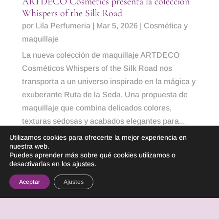
ARTDECO Cosmetics presenta la colección
Whispers of the Silk Road
por
Lila Perfumeria
|
Mar 5, 2026
|
Cosmética y
maquillaje
La nueva colección de maquillaje ARTDECO
Cosméticos Whispers of the Silk Road nos
transporta a un universo inspirado en la mágica y
exuberante Ruta de la Seda. Una propuesta de
maquillaje que combina delicados colores,
texturas sedosas y acabados elegantes para...
Utilizamos cookies para ofrecerte la mejor experiencia en
LEER MÁS
nuestra web.
Puedes aprender más sobre qué cookies utilizamos o
desactivarlas en los
ajustes
.
Aceptar
Ajustes
« Entradas más antiguas
Lila Perfumeria