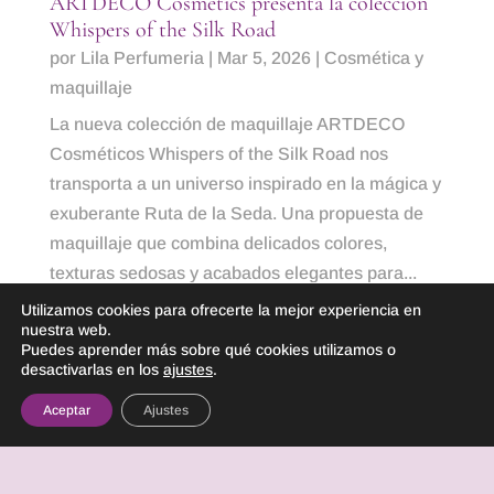
ARTDECO Cosmetics presenta la colección
Whispers of the Silk Road
por
Lila Perfumeria
|
Mar 5, 2026
|
Cosmética y
maquillaje
La nueva colección de maquillaje ARTDECO
Cosméticos Whispers of the Silk Road nos
transporta a un universo inspirado en la mágica y
exuberante Ruta de la Seda. Una propuesta de
maquillaje que combina delicados colores,
texturas sedosas y acabados elegantes para...
Utilizamos cookies para ofrecerte la mejor experiencia en
LEER MÁS
nuestra web.
Puedes aprender más sobre qué cookies utilizamos o
desactivarlas en los
ajustes
.
Aceptar
Ajustes
« Entradas más antiguas
Lila Perfumeria