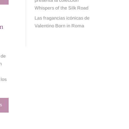
presenta la colección
Whispers of the Silk Road
Las fragancias icónicas de
on
Valentino Born in Roma
 de
n
 los
S