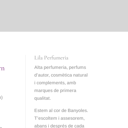
Lila Perfumeria
rn
Alta perfumeria, perfums
d’autor, cosmètica natural
i complements, amb
marques de primera
m)
qualitat.
Estem al cor de Banyoles.
T’escoltem i
assesorem,
abans i després de cada