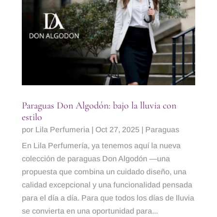
Paraguas Don Algodón: bajo la lluvia con
estilo
por
Lila Perfumeria
|
Oct 27, 2025
|
Paraguas
En Lila Perfumería, ya tenemos aquí la nueva
colección de paraguas Don Algodón —una
propuesta que combina un cuidado diseño, una
calidad excepcional y una funcionalidad pensada
para el día a día. Para que todos los días de lluvia
se convierta en una oportunidad para...